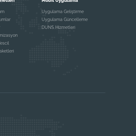
etleri
Mobil Uygulama
lım
Uygulama Geliştirme
lımlar
Uygulama Güncelleme
r
DUNS Hizmetleri
mizasyon
escil
aketleri