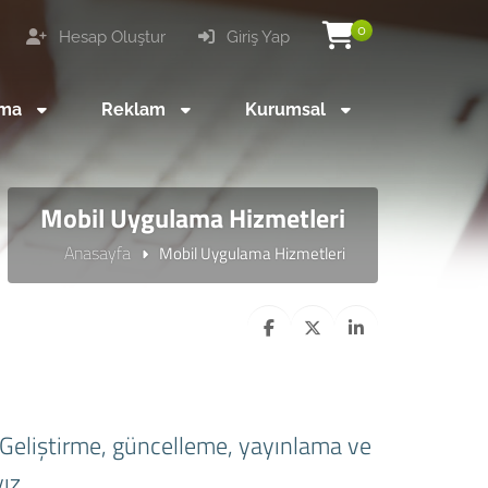
0
Hesap Oluştur
Giriş Yap
ama
Reklam
Kurumsal
Mobil Uygulama Hizmetleri
Anasayfa
Mobil Uygulama Hizmetleri
 Geliştirme, güncelleme, yayınlama ve
ız.