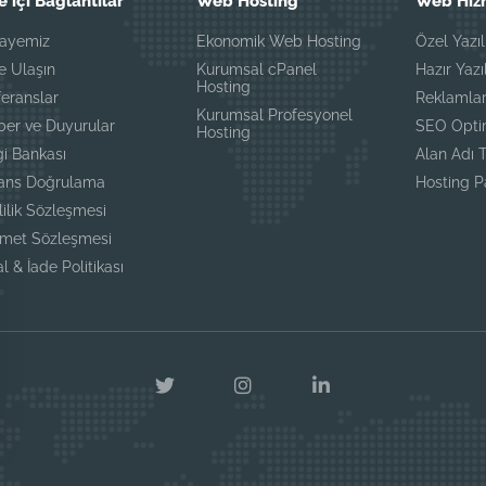
e içi Bağlantılar
Web Hosting
Web Hizm
kayemiz
Ekonomik Web Hosting
Özel Yazı
e Ulaşın
Kurumsal cPanel
Hazır Yazı
Hosting
eranslar
Reklamla
Kurumsal Profesyonel
ber ve Duyurular
SEO Opti
Hosting
gi Bankası
Alan Adı T
sans Doğrulama
Hosting P
lilik Sözleşmesi
zmet Sözleşmesi
al & İade Politikası