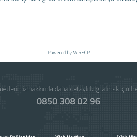
Powered by
WISECP
etlerimiz hakkında daha detaylı bilgi almak için 
0850 308 02 96