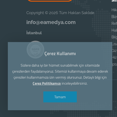
Sit
Hi
Copyright © 2026 Tüm Hakları Saklıdır.
Biz
info@eamedya.com
Ref
Ha
İstanbul
Bil
Li
Giz
Çerez Kullanımı
Hi
İpt
Sizlere daha iyi bir hizmet sunabilmek için sitemizde
çerezlerden faydalanıyoruz. Sitemizi kullanmaya devam ederek
çerezleri kullanmamıza izin vermiş olursunuz. Detaylı bilgi için
Çerez Politikamızı
inceleyebilirsiniz.
Tamam