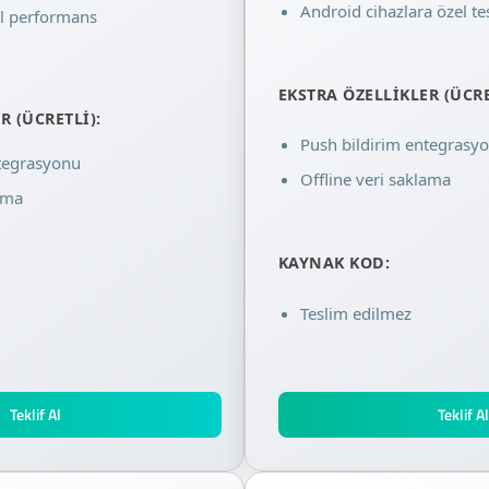
Android cihazlara özel t
el performans
EKSTRA ÖZELLIKLER (ÜCRE
R (ÜCRETLI):
Push bildirim entegrasy
ntegrasyonu
Offline veri saklama
lama
KAYNAK KOD:
Teslim edilmez
Teklif Al
Teklif A