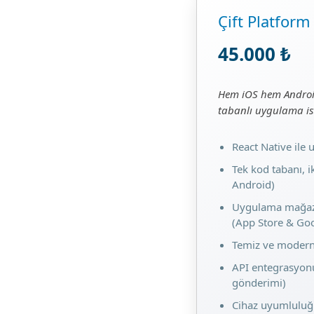
Çift Platform
45.000 ₺
Hem iOS hem Android
tabanlı uygulama ist
React Native ile
Tek kod tabanı, i
Android)
Uygulama mağaza
(App Store & Goo
Temiz ve modern
API entegrasyonu
gönderimi)
Cihaz uyumluluğu