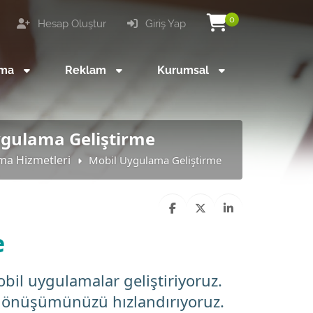
0
Hesap Oluştur
Giriş Yap
ama
Reklam
Kurumsal
ygulama Geliştirme
ma Hizmetleri
Mobil Uygulama Geliştirme
e
bil uygulamalar geliştiriyoruz.
l dönüşümünüzü hızlandırıyoruz.