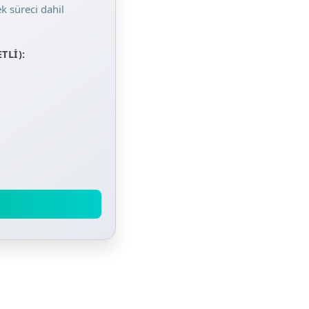
 süreci dahil
TLI):
l