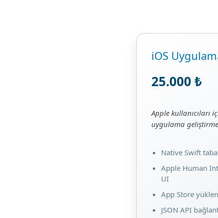
iOS Uygulama
25.000 ₺
Apple kullanıcıları i
uygulama geliştirme
Native Swift taba
Apple Human Int
UI
App Store yüklem
JSON API bağlantı