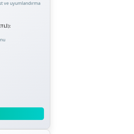
est ve uyumlandırma
TLI):
onu
l