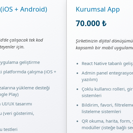
 (iOS + Android)
Kurumsal App
70.000 ₺
’de çalışacak tek kod
Şirketinizin dijital dönüşüm
eyenler için.
kapsamlı bir mobil uygula
 uygulama geliştirme
React Native tabanlı gel
ki platformda çalışma (iOS +
Admin panel entegrasyon
yazılım)
larına yükleme desteği
Çoklu kullanıcı rolleri, gir
gle Play)
sistemleri
 UI/UX tasarımı
Bildirim, favori, filtrele
listeleme sistemleri
 (veri gösterimi,
QR okuma, harita, form, 
modüller (isteğe bağlı se
 testleri