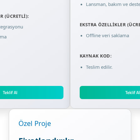
Lansman, bakım ve destek
R (ÜCRETLI):
EKSTRA ÖZELLIKLER (ÜCRE
ntegrasyonu
Offline veri saklama
lama
KAYNAK KOD:
Teslim edilir.
Teklif Al
Teklif A
Özel Proje