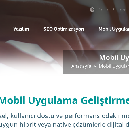
Destek Sistemi
Yazılım
SEO Optimizasyon
Mobil Uygul
Mobil U
Anasayfa
Mobil Uygula
Mobil Uygulama Geliştirm
el, kullanıcı dostu ve performans odaklı mo
uygun hibrit veya native çözümlerle dijita