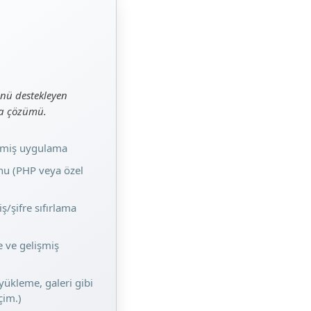
ünü destekleyen
ma çözümü.
işmiş uygulama
u (PHP veya özel
iş/şifre sıfırlama
me ve gelişmiş
yükleme, galeri gibi
çim.)