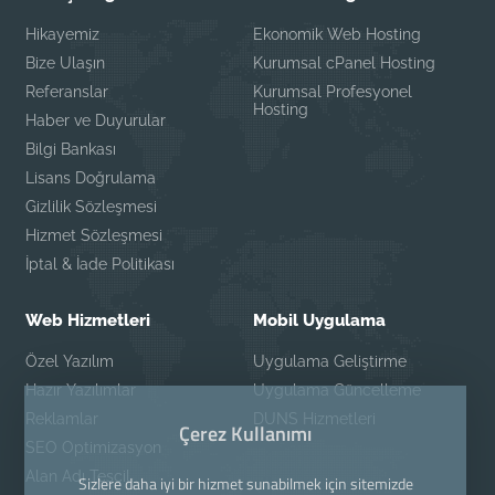
Hikayemiz
Ekonomik Web Hosting
Bize Ulaşın
Kurumsal cPanel Hosting
Referanslar
Kurumsal Profesyonel
Hosting
Haber ve Duyurular
Bilgi Bankası
Lisans Doğrulama
Gizlilik Sözleşmesi
Hizmet Sözleşmesi
İptal & İade Politikası
Web Hizmetleri
Mobil Uygulama
Özel Yazılım
Uygulama Geliştirme
Hazır Yazılımlar
Uygulama Güncelleme
Reklamlar
DUNS Hizmetleri
Çerez Kullanımı
SEO Optimizasyon
Alan Adı Tescil
Sizlere daha iyi bir hizmet sunabilmek için sitemizde