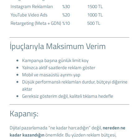
Instagram Reklamları
%30
1500 TL
YouTube Video Ads
%20
1000 TL
Retargeting (Meta + GDN)
%10
500 TL
İpuçlarıyla Maksimum Verim
Kampanya başına günlük limit koy
Yalnızca aktif saatlerde reklam göster
Mobil ve masaüstü ayrımı yap
Düşük performanslı reklamları durdur, bütçeyi diğerine
aktar
Gereksiz gösterim değil, kaliteli tıklama hedefle
Kapanış:
Dijital pazarlamada “ne kadar harcadığın” değil,
nereden ne
kadar kazandığın
önemlidir. Bu yüzden reklam bütçesi,